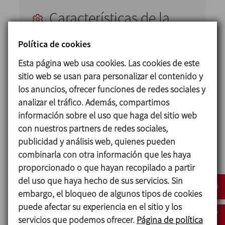
Características de la
instalación
Política de cookies
Los intercambiadores están aislados
Esta página web usa cookies. Las cookies de este
térmicamente.
sitio web se usan para personalizar el contenido y
los anuncios, ofrecer funciones de redes sociales y
El equipo está concebido para trabajar con
analizar el tráfico. Además, compartimos
caudal variable dentro del rango solicitado
información sobre el uso que haga del sitio web
por el cliente, para ello se seleccionó todos
con nuestros partners de redes sociales,
los componentes e intercambiadores con
publicidad y análisis web, quienes pueden
un margen que lo permitiese.
combinarla con otra información que les haya
Completamente automático con recetas,
proporcionado o que hayan recopilado a partir
con PLC, HMI y variadores de frecuencia de
del uso que haya hecho de sus servicios. Sin
la firma Allen Bradley.
embargo, el bloqueo de algunos tipos de cookies
puede afectar su experiencia en el sitio y los
La línea de envío y retorno se considera
servicios que podemos ofrecer.
Página de política