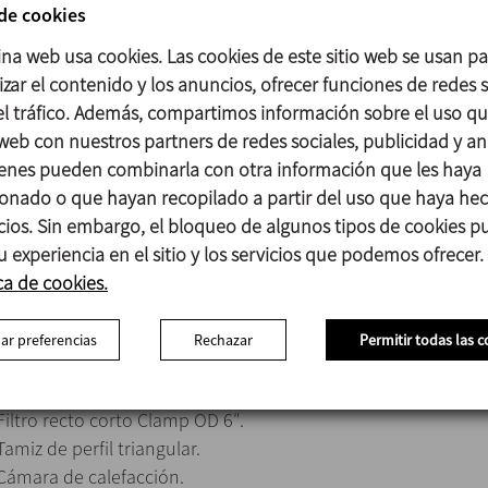
 de cookies
Conexiones estándar en DIN 11850.
Tamiz con taladro circular (Ø 0,5 mm a Ø 5 mm) o taladro lon
ina web usa cookies. Las cookies de este sitio web se usan p
zar el contenido y los anuncios, ofrecer funciones de redes s
 el tráfico. Además, compartimos información sobre el uso q
 web con nuestros partners de redes sociales, publicidad y aná
enes pueden combinarla con otra información que les haya
Cuerpo AISI 316L
onado o que hayan recopilado a partir del uso que haya he
Juntas EPDM
icios. Sin embargo, el bloqueo de algunos tipos de cookies 
Acabado superficial interno Ra ≤ 0,8 μm
u experiencia en el sitio y los servicios que podemos ofrecer.
Acabado superficial externo Mate
ca de cookies.
ar preferencias
Rechazar
Permitir todas las c
Juntas en FPM.
Otras conexiones.
Filtro recto corto Clamp OD 6″.
Tamiz de perfil triangular.
Cámara de calefacción.