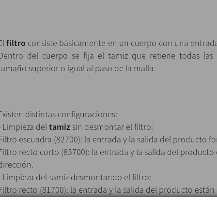
El
filtro
consiste básicamente en un cuerpo con una entrada
Dentro del cuerpo se fija el tamiz que retiene todas las
tamaño superior o igual al paso de la malla.
Existen distintas configuraciones:
- Limpieza del
tamiz
sin desmontar el filtro:
Filtro escuadra (82700): la entrada y la salida del producto 
Filtro recto corto (83700): la entrada y la salida del produc
dirección.
- Limpieza del tamiz desmontando el filtro:
Filtro recto (81700): la entrada y la salida del producto está
Baja pérdida de carga.