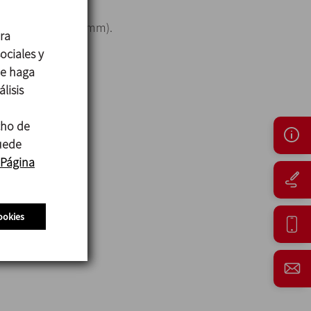
gitudinal (10 x 1 mm).
ara
ociales y
ue haga
lisis
cho de
puede
Página
ookies