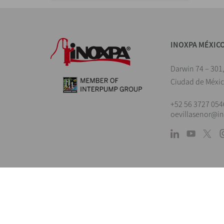
INOXPA MÉXIC
Darwin 74 – 301
Ciudad de Méxi
+52 56 3727 054
oevillasenor@i
Landings
Información orientativa. Reservándonos 