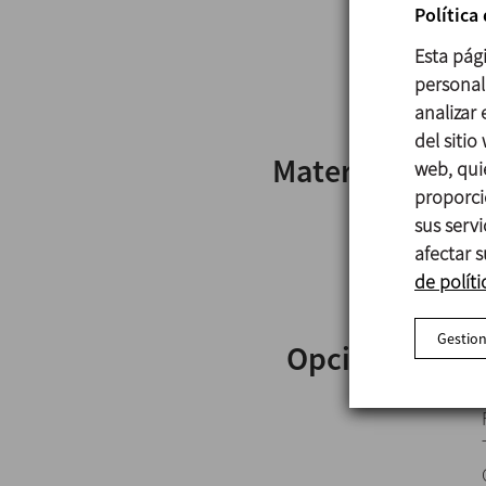
Política
Esta pág
personali
analizar
del sitio
Materiales
web, qui
proporci
sus serv
afectar s
de políti
Gestion
Opciones