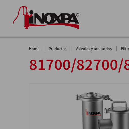
|
|
|
Home
Productos
Válvulas y accesorios
Filtr
81700/82700/8