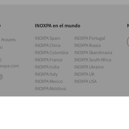
INOXPA en el mundo
O
INOXPA Spain
INOXPA Portugal
, Anzures
INOXPA China
INOXPA Russia
co
INOXPA Colombia
INOXPA Skandinavia
INOXPA France
INOXPA South Africa
6
noxpa.com
INOXPA India
INOXPA Ukraine
INOXPA Italy
INOXPA UK
INOXPA Mexico
INOXPA USA
INOXPA Moldova
Nota legal
Cookies
Política de privacidad
Política de Seguridad de la
el derecho de modificar cualquier material o característica sin previo aviso. Fot