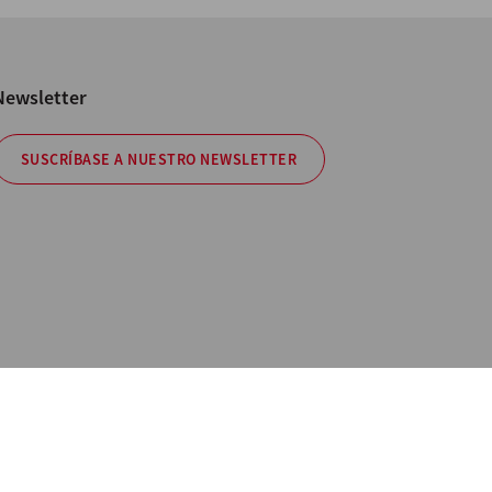
Newsletter
SUSCRÍBASE A NUESTRO NEWSLETTER
 Información
os no contractuales. All Rights Reserved