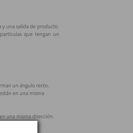
 y una salida de producto.
 partículas que tengan un
forman un ángulo recto.
to están en una misma
n en una misma dirección.