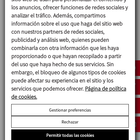
Agitadores tipo turbina
los anuncios, ofrecer funciones de redes sociales y
Los agitadores de turbina se pueden utilizar en
analizar el tráfico. Además, compartimos
procesos de emulsión y dispersión, donde es
información sobre el uso que haga del sitio web
necesario trabajar a velocidades elevadas. Son
con nuestros partners de redes sociales,
eficaces en un rango amplio de viscosidades con
publicidad y análisis web, quienes pueden
una gran efectividad de mezcla. Pueden ser
combinarla con otra información que les haya
montados en depósitos de fondo bombeado o
proporcionado o que hayan recopilado a partir
cónico.
del uso que haya hecho de sus servicios. Sin
embargo, el bloqueo de algunos tipos de cookies
En el caso de ubicar el agitador en el centro del
puede afectar su experiencia en el sitio y los
depósito, según el producto puede ser necesario
servicios que podemos ofrecer.
Página de política
instalar un cortacorriente para asegurarse una
de cookies.
mayor calidad en la mezcla. Si el agitador está
descentrado no es necesario.
Gestionar preferencias
Rechazar
Disco Cowles
Permitir todas las cookies
Turbina radial