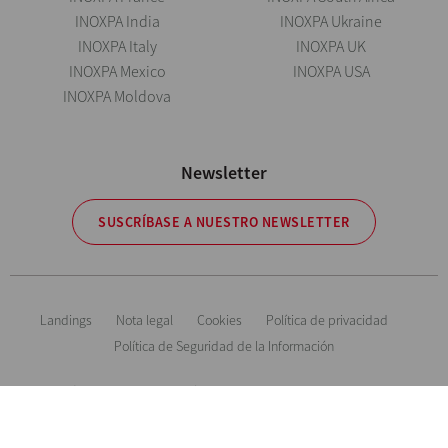
INOXPA India
INOXPA Ukraine
INOXPA Italy
INOXPA UK
INOXPA Mexico
INOXPA USA
INOXPA Moldova
Newsletter
SUSCRÍBASE A NUESTRO NEWSLETTER
Landings
Nota legal
Cookies
Política de privacidad
Política de Seguridad de la Información
Información orientativa. Reservándonos el derecho de modificar cualquier
material o característica sin previo aviso. Fotos no contractuales. All Rights
Reserved