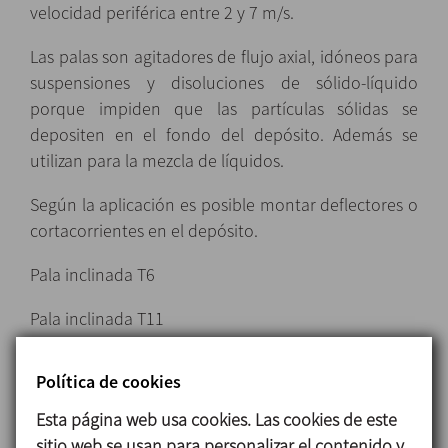
velocidad periférica entre 2 y 7 m/s.
Las palas son agitadores de flujo axial, idóneos para
suspensiones y disoluciones de sólido-líquido
porque impiden que las partículas sólidas se
depositen en el fondo del depósito. Además se
utilizan para la mezcla de líquidos.
Según la aplicación es posible montar deflectores o
cortacorrientes en el depósito.
Pala inclinada T6
Pala inclinada T11
Pala de gran caudal
Política de cookies
Esta página web usa cookies. Las cookies de este
sitio web se usan para personalizar el contenido y