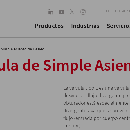
GO TO LOCAL S
Productos
Industrias
Servicio
 Simple Asiento de Desvío
ula de Simple Asie
La válvula tipo L es una válvu
desvío con flujo divergente par
obturador está especialmente 
divergentes, ya que se prevé qu
flujo (entrada por cuerpo centr
inferior).