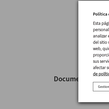
Política
Esta pág
personali
analizar
del sitio
web, qui
proporci
sus serv
afectar s
de políti
Documentos
Gestion