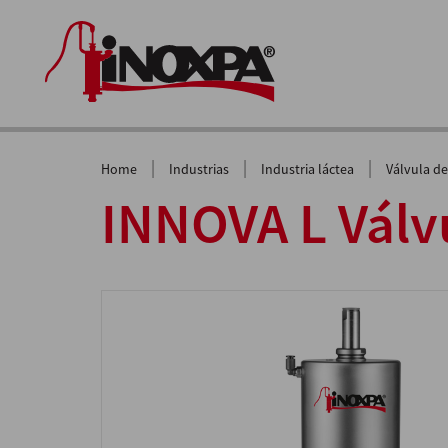
|
|
|
Home
Industrias
Industria láctea
Válvula de
INNOVA L Válv