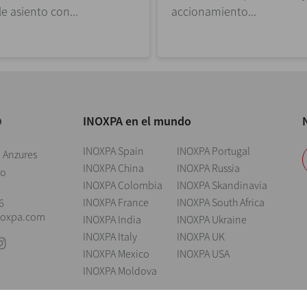
e asiento con...
accionamiento...
INOXPA en el mundo
O
INOXPA Spain
INOXPA Portugal
, Anzures
INOXPA China
INOXPA Russia
co
INOXPA Colombia
INOXPA Skandinavia
INOXPA France
INOXPA South Africa
6
noxpa.com
INOXPA India
INOXPA Ukraine
INOXPA Italy
INOXPA UK
INOXPA Mexico
INOXPA USA
INOXPA Moldova