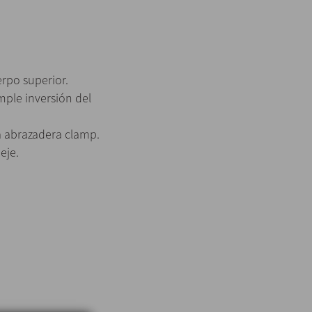
erpo superior.
mple inversión del
a abrazadera clamp.
eje.