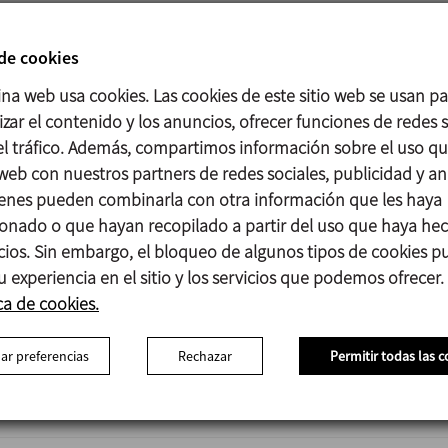
Interno Pulido brillante Ra ≤ 0,8 μm
Externo Mate
 de cookies
Tamaños disponibles
ina web usa cookies. Las cookies de este sitio web se usan p
DIN EN 10357 serie A DN 25 - DN 100
zar el contenido y los anuncios, ofrecer funciones de redes s
(anterior DIN 11850 serie 2)
 el tráfico. Además, compartimos información sobre el uso q
ASTM A269/270 OD 1’’ - OD 4’’
 web con nuestros partners de redes sociales, publicidad y aná
(corresponde a tubo OD)
enes pueden combinarla con otra información que les haya
onado o que hayan recopilado a partir del uso que haya he
Conexiones: Soldar
icios. Sin embargo, el bloqueo de algunos tipos de cookies 
u experiencia en el sitio y los servicios que podemos ofrecer.
ca de cookies.
Ficha técnica v.22 (4)
ar preferencias
Rechazar
Permitir todas las c
Ficha técnica (5)