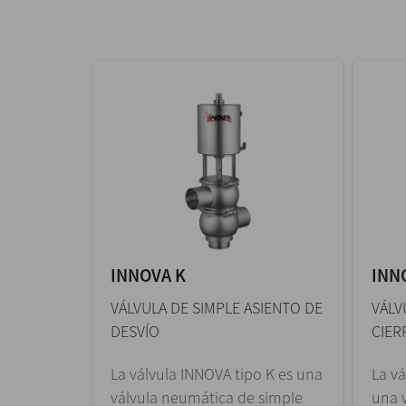
INNOVA K
INN
SIENTO DE
VÁLVULA DE SIMPLE ASIENTO DE
VÁLV
DESVÍO
CIER
o N es
La válvula INNOVA tipo K es una
La vá
a de
válvula neumática de simple
una 