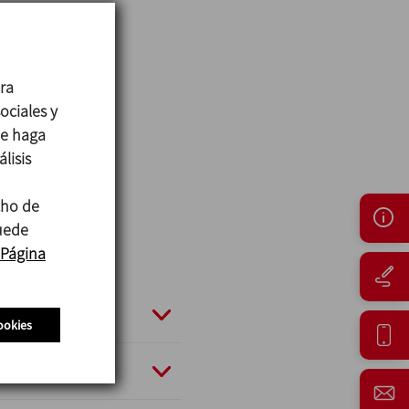
ara
ociales y
ue haga
lisis
cho de
puede
Página
ookies