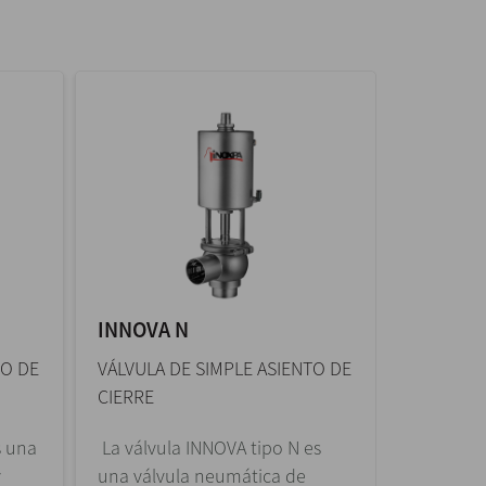
INNOVA N
INNOVA
TO DE
VÁLVULA DE SIMPLE ASIENTO DE
VÁLVULA 
CIERRE
DESVÍO
s una
La válvula INNOVA tipo N es
La válvul
y
una válvula neumática de
válvula 