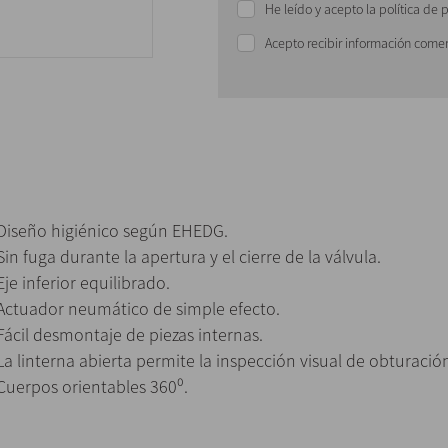
He leído y acepto la política de 
Acepto recibir información comer
Diseño higiénico según EHEDG.
Sin fuga durante la apertura y el cierre de la válvula.
Eje inferior equilibrado.
Actuador neumático de simple efecto.
Fácil desmontaje de piezas internas.
La linterna abierta permite la inspección visual de obturación
Cuerpos orientables 360⁰.