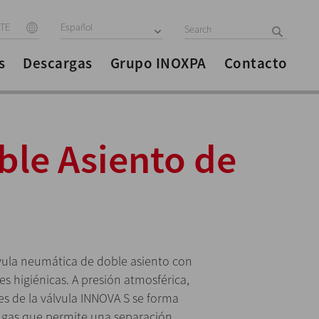
ITE
Español
s
Descargas
Grupo INOXPA
Contacto
ble Asiento de
lvula neumática de doble asiento con
es higiénicas. A presión atmosférica,
jes de la válvula INNOVA S se forma
ugas que permite una separación