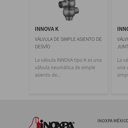
INNOVA K
INN
SIENTO DE
VÁLVULA DE SIMPLE ASIENTO DE
VÁLV
DESVÍO
JUNT
o N es
La válvula INNOVA tipo K es una
La v
a de
válvula neumática de simple
una 
asiento de...
simpl
INOXPA MÉXIC