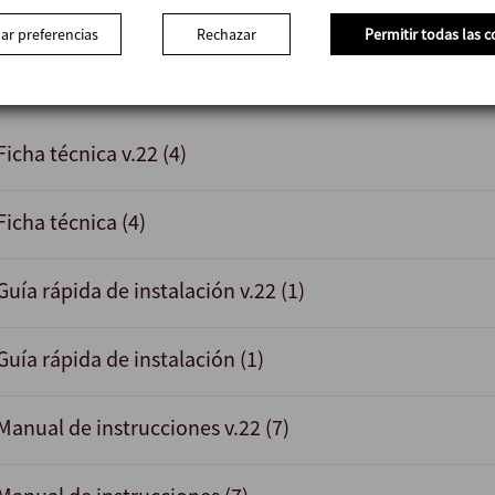
Detectores de posición externos.
Acabado superficial Ra ≤ 0,5 μm
ar preferencias
Rechazar
Permitir todas las c
Ficha técnica v.22 (4)
Ficha técnica (4)
Guía rápida de instalación v.22 (1)
Guía rápida de instalación (1)
Manual de instrucciones v.22 (7)