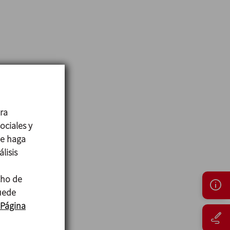
ara
ociales y
ue haga
lisis
cho de
puede
Página