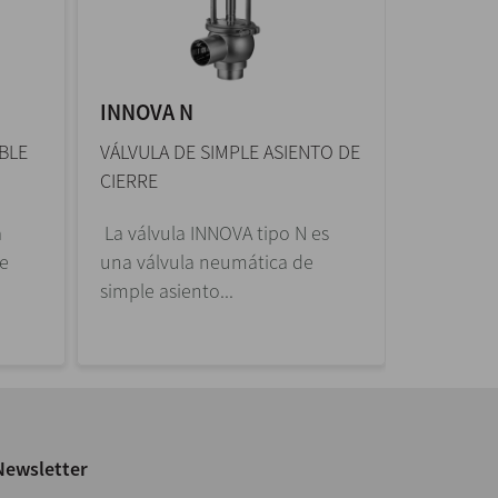
INNOVA N
INNOVA
BLE
VÁLVULA DE SIMPLE ASIENTO DE
VÁLVULA 
CIERRE
DESVÍO
a
La válvula INNOVA tipo N es
La válvul
le
una válvula neumática de
válvula 
simple asiento...
asiento de
Newsletter