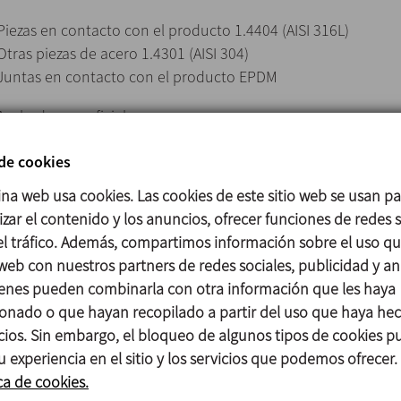
Piezas en contacto con el producto 1.4404 (AISI 316L)
Otras piezas de acero 1.4301 (AISI 304)
Juntas en contacto con el producto EPDM
Acabado superficial
Interno Pulido brillante Ra ≤ 0,8 μm
 de cookies
Externo Mate
ina web usa cookies. Las cookies de este sitio web se usan p
Tamaños disponibles
zar el contenido y los anuncios, ofrecer funciones de redes s
DIN EN 10357 serie A DN 40 - DN 100
 el tráfico. Además, compartimos información sobre el uso q
ASTM A269/270 OD 1½’’ - OD 4’’
 web con nuestros partners de redes sociales, publicidad y aná
enes pueden combinarla con otra información que les haya
onado o que hayan recopilado a partir del uso que haya he
Juntas en FPM y HNBR.
icios. Sin embargo, el bloqueo de algunos tipos de cookies 
Otras conexiones: macho, clamp.
u experiencia en el sitio y los servicios que podemos ofrecer.
Cabezal de control C-TOP S.
ca de cookies.