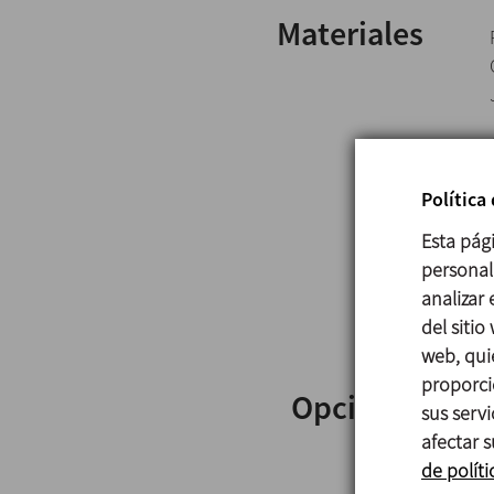
Materiales
Política
Esta pág
personali
analizar
del sitio
web, qui
proporci
Opciones
sus serv
afectar s
de políti