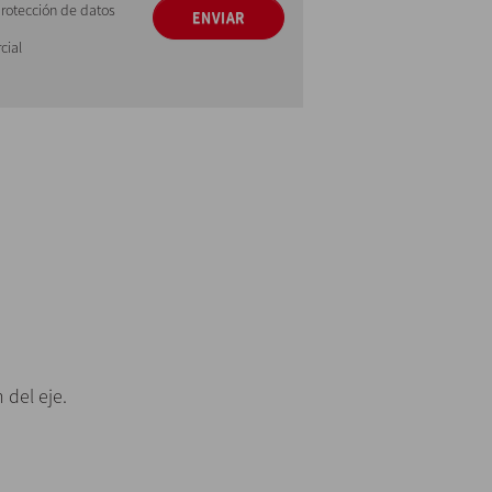
protección de datos
ENVIAR
cial
 del eje.