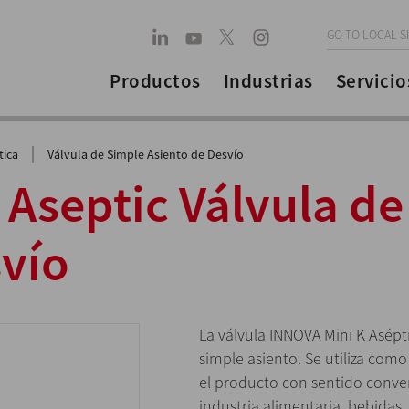
GO TO LOCAL S
Productos
Industrias
Servicio
|
tica
Válvula de Simple Asiento de Desvío
 Aseptic Válvula de
svío
La válvula INNOVA Mini K Asépt
simple asiento. Se utiliza com
el producto con sentido conver
industria alimentaria, bebidas,