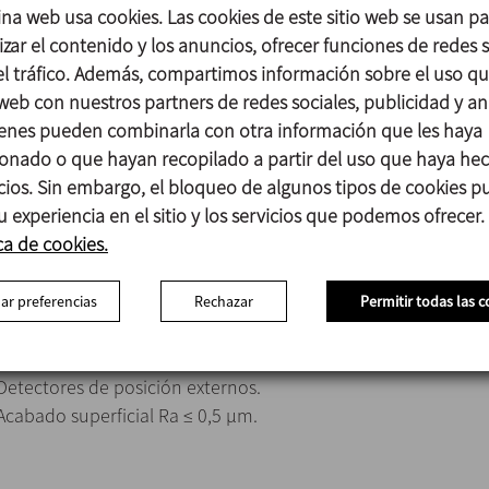
ina web usa cookies. Las cookies de este sitio web se usan p
Piezas en contacto con el producto 1.4404 (AISI 316L)
zar el contenido y los anuncios, ofrecer funciones de redes s
Otras piezas de acero 1.4301 (AISI 304)
 el tráfico. Además, compartimos información sobre el uso q
Juntas en contacto con el producto EPDM
 web con nuestros partners de redes sociales, publicidad y aná
enes pueden combinarla con otra información que les haya
Acabado superficial
onado o que hayan recopilado a partir del uso que haya he
Interno Pulido brillante Ra ≤ 0,8 μm
icios. Sin embargo, el bloqueo de algunos tipos de cookies 
Externo Mate
u experiencia en el sitio y los servicios que podemos ofrecer.
ca de cookies.
Actuador neumático doble efecto.
ar preferencias
Rechazar
Permitir todas las c
Juntas en FPM y HNBR.
Otras conexiones: macho, clamp.
Detectores de posición externos.
Acabado superficial Ra ≤ 0,5 μm.