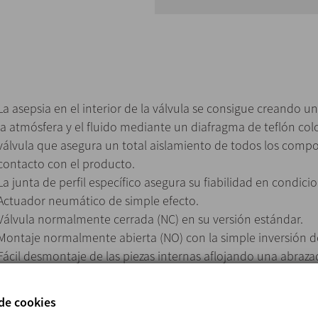
La asepsia en el interior de la válvula se consigue creando u
la atmósfera y el fluido mediante un diafragma de teflón colo
válvula que asegura un total aislamiento de todos los comp
contacto con el producto.
La junta de perfil específico asegura su fiabilidad en condici
Actuador neumático de simple efecto.
Válvula normalmente cerrada (NC) en su versión estándar.
Montaje normalmente abierta (NO) con la simple inversión d
Fácil desmontaje de las piezas internas aflojando una abraz
La linterna abierta permite una inspección visual de obturaci
 de cookies