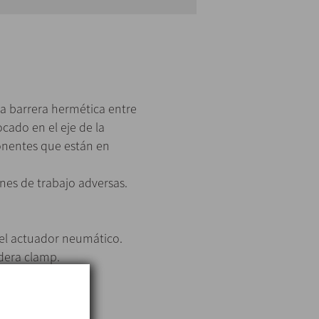
na barrera hermética entre
cado en el eje de la
onentes que están en
ones de trabajo adversas.
el actuador neumático.
adera clamp.
ón del eje.