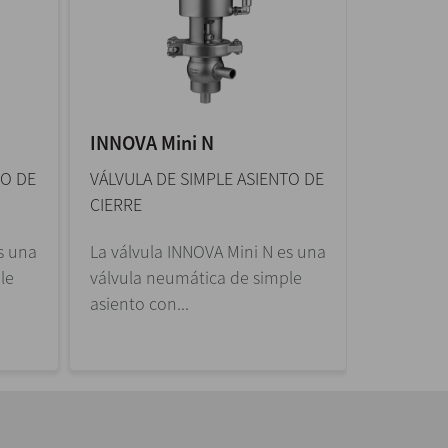
INNOVA Mini N
INNOVA 
TO DE
VÁLVULA DE SIMPLE ASIENTO DE
VÁLVULA 
CIERRE
CIERRE
s una
La válvula INNOVA Mini N es una
La válvul
le
válvula neumática de simple
Aséptica 
asiento con...
neumática