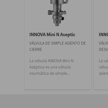
INNOVA Mini N Aseptic
INN
SIENTO DE
VÁLVULA DE SIMPLE ASIENTO DE
VÁLV
CIERRE
DESV
i N es una
La válvula INNOVA Mini N
La vá
simple
Aséptica es una válvula
válv
neumática de simple...
asien