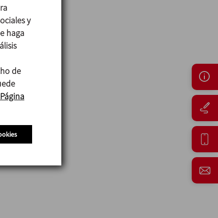
ara
ociales y
ue haga
lisis
cho de
puede
Página
ookies